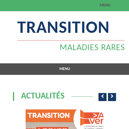
MENU
Aller
TRANSITION
au
contenu
MALADIES RARES
MENU
Aller
au
ACTUALITÉS
contenu