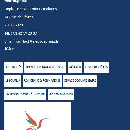
NeuroSphinx
Hôpital Necker-Enfants malades
149 rue de Sèvres
75015 Paris
Tél. : 01 42 19 28 87
Email :
contact@neurosphinx.fr
TAGS
ACTUALITÉS
TRANSITION MALADIES RARES
RÉSEAUX
LES LIEUX DÉDIÉS
LES OUTILS
RECHERCHE & FORMATIONS
ESPACE DOCUMENTAIRE
LA TRANSITION À L’ÉTRANGER
LES ASSOCIATIONS