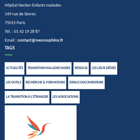
Hôpital Necker-Enfants malades
149 rue de Sèvres
75015 Paris
Tél. : 01 42 19 28 87
Email :
contact@neurosphinx.fr
TAGS
ACTUALITÉS
TRANSITION MALADIES RARES
RÉSEAUX
LES LIEUX DÉDIÉS
LES OUTILS
RECHERCHE & FORMATIONS
ESPACE DOCUMENTAIRE
LA TRANSITION À L’ÉTRANGER
LES ASSOCIATIONS