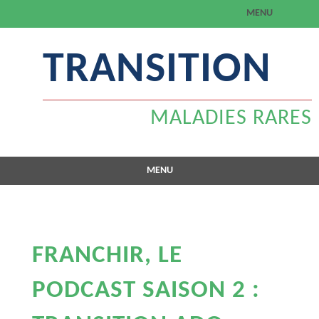
MENU
Aller
TRANSITION
au
contenu
MALADIES RARES
MENU
Aller
au
contenu
FRANCHIR, LE
PODCAST SAISON 2 :