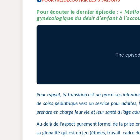
POUR (RE)DECOUVRIR LES 3 SAISONS
Pour écouter le dernier épisode :
« Malfo
gynécologique du désir d’enfant à l’acc
Pour rappel, la transition est un processus intenti
de soins pédiatrique vers un service pour adultes,
prendre en charge leur vie et leur santé à l’âge a
Au-delà de l’aspect purement formel de la prise en
sa globalité qui est en jeu (études, travail, cadre de