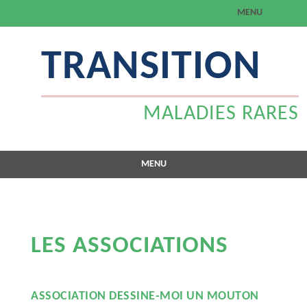
MENU
Aller
TRANSITION
au
contenu
MALADIES RARES
MENU
Aller
au
contenu
LES ASSOCIATIONS
ASSOCIATION DESSINE-MOI UN MOUTON