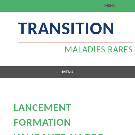
MENU
Aller
TRANSITION
au
contenu
MALADIES RARES
MENU
Aller
au
contenu
LANCEMENT
FORMATION