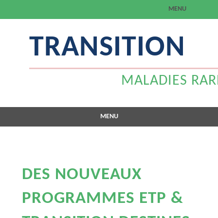
MENU
Aller
TRANSITION
au
contenu
MALADIES RARES
MENU
Aller
au
contenu
DES NOUVEAUX
PROGRAMMES ETP &