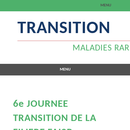
MENU
Aller
TRANSITION
au
contenu
MALADIES RARES
MENU
Aller
au
contenu
6e JOURNEE
TRANSITION DE LA