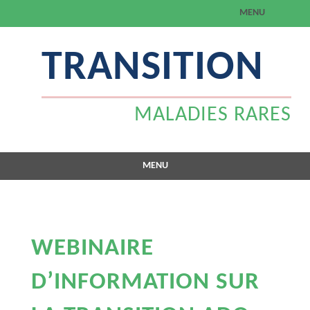
MENU
Aller
TRANSITION
au
contenu
MALADIES RARES
MENU
Aller
au
contenu
WEBINAIRE
D’INFORMATION SUR