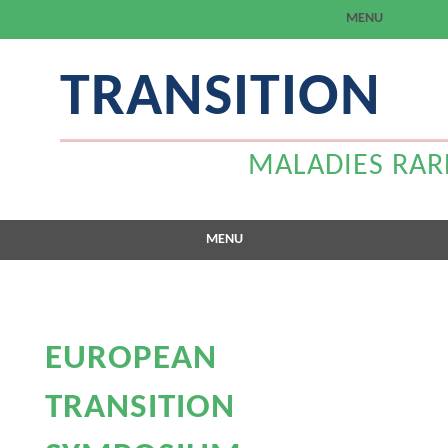
MENU
Aller
TRANSITION
au
contenu
MALADIES RARES
MENU
Aller
au
contenu
EUROPEAN
TRANSITION