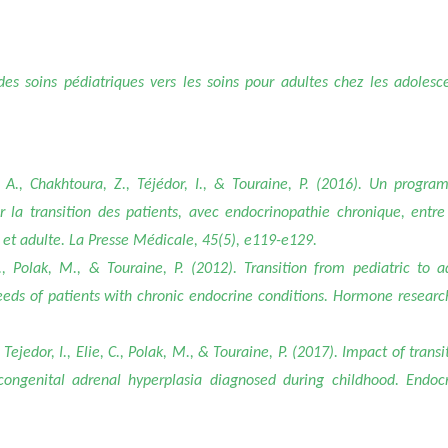
es soins pédiatriques vers les soins pour adultes chez les adolesc
ot, A., Chakhtoura, Z., Téjédor, I., & Touraine, P. (2016). Un progr
r la transition des patients, avec endocrinopathie chronique, entre
 et adulte.
La Presse Médicale
,
45
(5), e119-e129.
S., Polak, M., & Touraine, P. (2012). Transition from pediatric to a
eeds of patients with chronic endocrine conditions.
Hormone researc
 Tejedor, I., Elie, C., Polak, M., & Touraine, P. (2017). Impact of transi
 congenital adrenal hyperplasia diagnosed during childhood.
Endoc