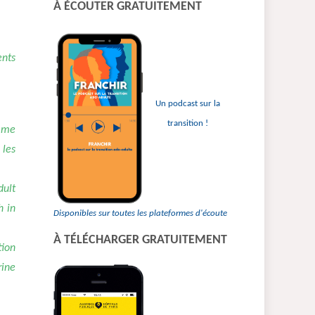
À ÉCOUTER GRATUITEMENT
:
ents
Un podcast sur la
transition !
amme
 les
dult
h in
Disponibles sur toutes les plateformes d'écoute
À TÉLÉCHARGER GRATUITEMENT
tion
rine